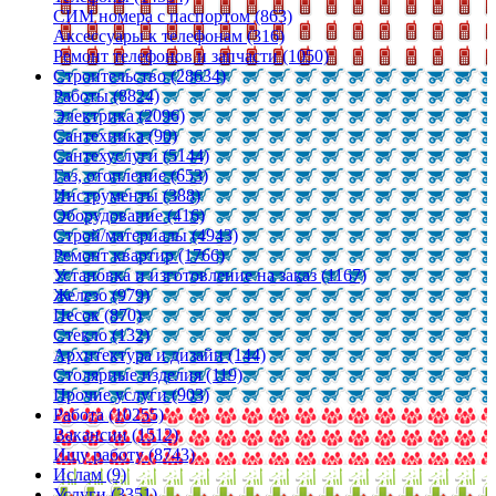
СИМ номера с паспортом (863)
Аксессуары к телефонам (316)
Ремонт телефонов и запчасти (1050)
Строительство (28634)
Работы (8824)
Электрика (2096)
Сантехника (90)
Сантехуслуги (5144)
Газ, отопление (653)
Инструменты (388)
Оборудование (416)
Строй/материалы (4943)
Ремонт квартир (1766)
Установка и изготовление на заказ (1167)
Железо (979)
Песок (870)
Стекло (132)
Архитектура и дизайн (144)
Столярные изделия (119)
Прочие услуги (903)
Работа (10255)
Вакансии (1512)
Ищу работу (8743)
Ислам (9)
Услуги (3351)