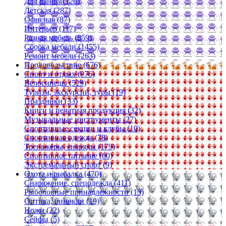
Для ванной (26)
Детская (287)
Офисная (87)
Интерьер (117)
Разная мебель (859)
Сборка мебели (1455)
Ремонт мебели (263)
Продовольствие (676)
Спорт и отдых (976)
Велосипеды (529)
Туризм, экскурсии, туры (19)
Праздники (33)
Книги и печатная продукция (32)
Музыкальные инструменты (27)
Спортивные секции и клубы (10)
Спортивная одежда (78)
Тренажеры, снаряды (179)
Спортивное питание (60)
Экстремальный спорт (9)
Охота и рыбалка (470)
Снаряжение, спецодежда (411)
Рыболовные принадлежности (13)
Оптика, бинокли (19)
Ножи (22)
Сейфы (5)