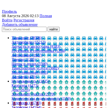
Профиль
08 Августа 2026 02:13
Полная
Войти
Регистрация
Добавить объявление
Транспорт (38506)
Автомобили (15212)
Запчасти и аксессуары (8383)
Грузовики и спецтехника (1264)
Автосервис (1927)
Тюнинг (1285)
Шины и диски (5590)
Транспортные услуги (3682)
Мото-транспорт (693)
Автозвук (470)
Недвижимость (11035)
Квартира (4473)
Дом (2633)
Земельный участок (2770)
Коммерческая недвижимость (1159)
Телефоны (16783)
Телефоны (14554)