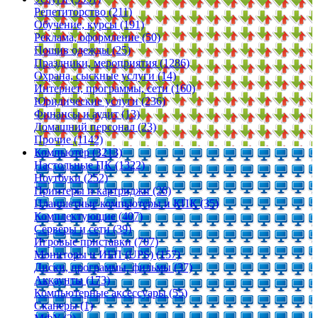
Репетиторство (211)
Обучение, курсы (191)
Реклама, оформление (50)
Пошив одежды (25)
Праздники, мероприятия (1286)
Охрана, сыскные услуги (14)
Интернет, программы, сети (160)
Юридические услуги (236)
Финансы и аудит (13)
Домашний персонал (23)
Прочие (1142)
Компьютер (3213)
Настольные ПК (1322)
Ноутбуки (252)
Принтеры и картриджи (26)
Планшетные компьютеры и КПК (35)
Комплектующие (407)
Серверы и сети (39)
Игровые приставки (707)
Мониторы и ИБП (UPS) (157)
Диски, программы, фильмы (37)
Аккаунты (173)
Компьютерные аксессуары (55)
Сканеры (1)