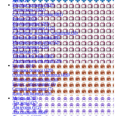
МФУ (2)
Бытовая техника (5837)
Телевизоры (1022)
Спутниковые системы (881)
Ремонт (2332)
Кондиционеры (292)
Видеонаблюдение (157)
Сабвуферы, колонки, усилители (36)
Видео и фото техника (49)
Микроволновые печи (32)
Холодильники (255)
Пылесосы (79)
Техника для дома (682)
Электроника для детей (20)
Бизнес (694)
Продажа бизнеса (220)
Оборудование для бизнеса (406)
Деловое партнерство (34)
Бизнес - образование (8)
Сетевой маркетинг (7)
Идеи для бизнеса (19)
Мебель (4767)
Для зала (437)
Для кухни (572)
Для спальной (664)