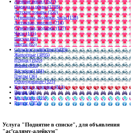
Личные вещи (3527)
Одежда и обувь (1708)
Детские товары (550)
Сувениры, подарки, часы (158)
Антиквар, ювелир (714)
Сувениры, подарки (137)
Часы (135)
Посуда (60)
Цветы (65)
Сельское хозяйство (6339)
Животные (3895)
Птицы (1026)
Корма (856)
Растения (194)
Пчелы (36)
Оборудование (323)
Красота и здоровье (812)
Поиск (34)
Бесплатно (116)
Разное (7853)
Услуга "Поднятие в списке", для объявления
"ас’саляму-алейкум"