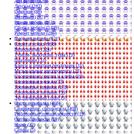
Для ванной (26)
Детская (287)
Офисная (88)
Интерьер (117)
Разная мебель (861)
Сборка мебели (1449)
Ремонт мебели (286)
Продовольствие (671)
Спорт и отдых (968)
Велосипеды (524)
Туризм, экскурсии, туры (19)
Праздники (33)
Книги и печатная продукция (31)
Музыкальные инструменты (28)
Спортивные секции и клубы (10)
Спортивная одежда (77)
Тренажеры, снаряды (178)
Спортивное питание (59)
Экстремальный спорт (9)
Охота и рыбалка (468)
Снаряжение, спецодежда (409)
Рыболовные принадлежности (13)
Оптика, бинокли (19)
Ножи (22)
Сейфы (5)