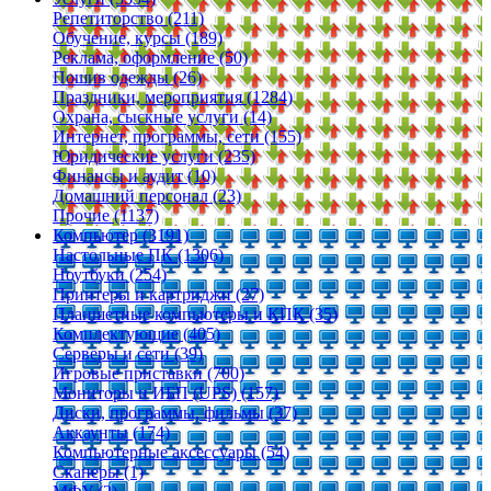
Репетиторство (211)
Обучение, курсы (189)
Реклама, оформление (50)
Пошив одежды (26)
Праздники, мероприятия (1284)
Охрана, сыскные услуги (14)
Интернет, программы, сети (155)
Юридические услуги (235)
Финансы и аудит (10)
Домашний персонал (23)
Прочие (1137)
Компьютер (3191)
Настольные ПК (1306)
Ноутбуки (254)
Принтеры и картриджи (27)
Планшетные компьютеры и КПК (35)
Комплектующие (405)
Серверы и сети (39)
Игровые приставки (700)
Мониторы и ИБП (UPS) (157)
Диски, программы, фильмы (37)
Аккаунты (174)
Компьютерные аксессуары (54)
Сканеры (1)