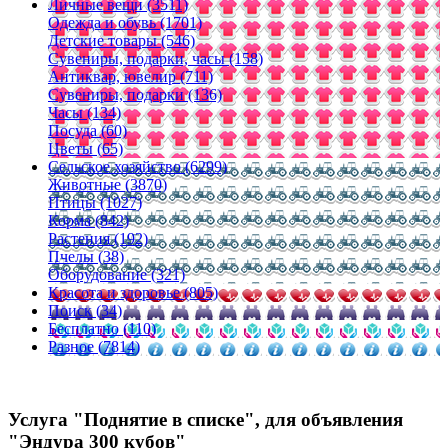
Личные вещи (3511)
Одежда и обувь (1701)
Детские товары (546)
Сувениры, подарки, часы (158)
Антиквар, ювелир (711)
Сувениры, подарки (136)
Часы (134)
Посуда (60)
Цветы (65)
Сельское хозяйство (6299)
Животные (3870)
Птицы (1027)
Корма (842)
Растения (192)
Пчелы (38)
Оборудование (321)
Красота и здоровье (805)
Поиск (34)
Бесплатно (110)
Разное (7814)
Услуга "Поднятие в списке", для объявления
"Эндура 300 кубов"