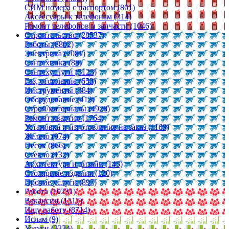
СИМ номера с паспортом (861)
Аксессуары к телефонам (314)
Ремонт телефонов и запчасти (1046)
Строительство (28537)
Работы (8802)
Электрика (2081)
Сантехника (88)
Сантехуслуги (5123)
Газ, отопление (653)
Инструменты (384)
Оборудование (413)
Строй/материалы (4928)
Ремонт квартир (1764)
Установка и изготовление на заказ (1169)
Железо (974)
Песок (866)
Стекло (132)
Архитектура и дизайн (143)
Столярные изделия (120)
Прочие услуги (897)
Работа (10231)
Вакансии (1517)
Ищу работу (8714)
Ислам (9)
Услуги (3334)