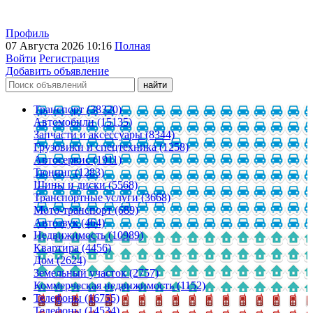
Профиль
07 Августа 2026 10:16
Полная
Войти
Регистрация
Добавить объявление
Транспорт (38320)
Автомобили (15135)
Запчасти и аксессуары (8344)
Грузовики и спецтехника (1258)
Автосервис (1911)
Тюнинг (1283)
Шины и диски (5568)
Транспортные услуги (3668)
Мото-транспорт (689)
Автозвук (464)
Недвижимость (10989)
Квартира (4456)
Дом (2624)
Земельный участок (2757)
Коммерческая недвижимость (1152)
Телефоны (16755)
Телефоны (14534)