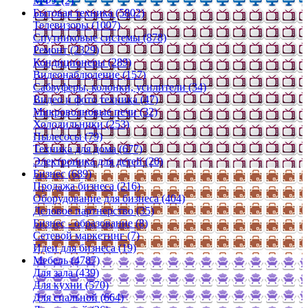
МФУ (2)
Бытовая техника (5802)
Телевизоры (1007)
Спутниковые системы (878)
Ремонт (2329)
Кондиционеры (289)
Видеонаблюдение (157)
Сабвуферы, колонки, усилители (34)
Видео и фото техника (47)
Микроволновые печи (32)
Холодильники (253)
Пылесосы (79)
Техника для дома (677)
Электроника для детей (20)
Бизнес (689)
Продажа бизнеса (216)
Оборудование для бизнеса (404)
Деловое партнерство (35)
Бизнес - образование (8)
Сетевой маркетинг (7)
Идеи для бизнеса (19)
Мебель (4787)
Для зала (439)
Для кухни (570)
Для спальной (664)