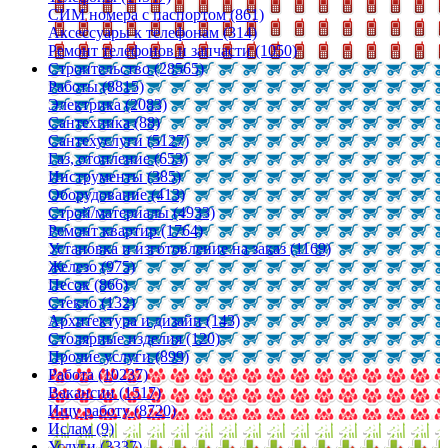
СИМ номера с паспортом (861)
Аксессуары к телефонам (314)
Ремонт телефонов и запчасти (1050)
Строительство (28565)
Работы (8815)
Электрика (2083)
Сантехника (88)
Сантехуслуги (5127)
Газ, отопление (653)
Инструменты (385)
Оборудование (413)
Строй/материалы (4933)
Ремонт квартир (1764)
Установка и изготовление на заказ (1169)
Железо (975)
Песок (866)
Стекло (132)
Архитектура и дизайн (143)
Столярные изделия (120)
Прочие услуги (899)
Работа (10237)
Вакансии (1517)
Ищу работу (8720)
Ислам (9)
Услуги (3337)