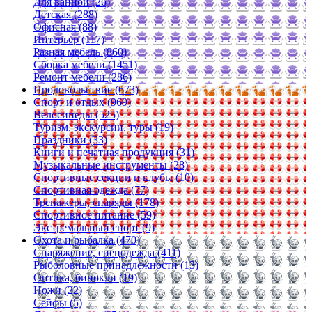
Для ванной (26)
Детская (288)
Офисная (88)
Интерьер (117)
Разная мебель (860)
Сборка мебели (1451)
Ремонт мебели (286)
Продовольствие (673)
Спорт и отдых (969)
Велосипеды (525)
Туризм, экскурсии, туры (19)
Праздники (33)
Книги и печатная продукция (31)
Музыкальные инструменты (28)
Спортивные секции и клубы (10)
Спортивная одежда (77)
Тренажеры, снаряды (178)
Спортивное питание (59)
Экстремальный спорт (9)
Охота и рыбалка (470)
Снаряжение, спецодежда (411)
Рыболовные принадлежности (13)
Оптика, бинокли (19)
Ножи (22)
Сейфы (5)