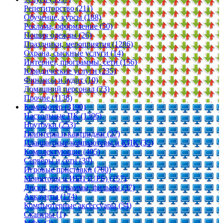
Репетиторство (211)
Обучение, курсы (188)
Реклама, оформление (50)
Пошив одежды (26)
Праздники, мероприятия (1286)
Охрана, сыскные услуги (14)
Интернет, программы, сети (156)
Юридические услуги (235)
Финансы и аудит (10)
Домашний персонал (23)
Прочие (1138)
Компьютер (3190)
Настольные ПК (1306)
Ноутбуки (253)
Принтеры и картриджи (27)
Планшетные компьютеры и КПК (35)
Комплектующие (405)
Серверы и сети (39)
Игровые приставки (700)
Мониторы и ИБП (UPS) (157)
Диски, программы, фильмы (37)
Аккаунты (174)
Компьютерные аксессуары (54)
Сканеры (1)