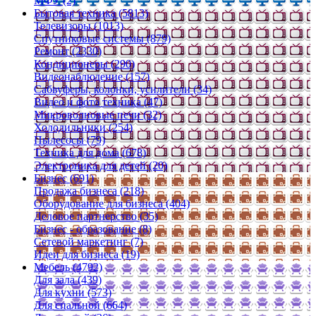
МФУ (2)
Бытовая техника (5813)
Телевизоры (1013)
Спутниковые системы (879)
Ремонт (2330)
Кондиционеры (290)
Видеонаблюдение (157)
Сабвуферы, колонки, усилители (34)
Видео и фото техника (47)
Микроволновые печи (32)
Холодильники (254)
Пылесосы (79)
Техника для дома (678)
Электроника для детей (20)
Бизнес (691)
Продажа бизнеса (218)
Оборудование для бизнеса (404)
Деловое партнерство (35)
Бизнес - образование (8)
Сетевой маркетинг (7)
Идеи для бизнеса (19)
Мебель (4792)
Для зала (439)
Для кухни (573)
Для спальной (664)