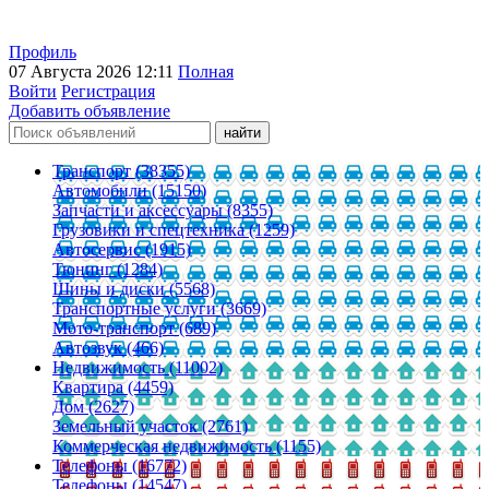
Профиль
07 Августа 2026 12:11
Полная
Войти
Регистрация
Добавить объявление
Транспорт (38355)
Автомобили (15150)
Запчасти и аксессуары (8355)
Грузовики и спецтехника (1259)
Автосервис (1915)
Тюнинг (1284)
Шины и диски (5568)
Транспортные услуги (3669)
Мото-транспорт (689)
Автозвук (466)
Недвижимость (11002)
Квартира (4459)
Дом (2627)
Земельный участок (2761)
Коммерческая недвижимость (1155)
Телефоны (16772)
Телефоны (14547)