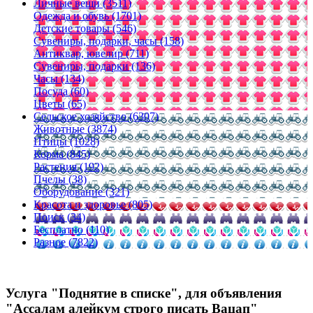
Личные вещи (3511)
Одежда и обувь (1701)
Детские товары (546)
Сувениры, подарки, часы (158)
Антиквар, ювелир (711)
Сувениры, подарки (136)
Часы (134)
Посуда (60)
Цветы (65)
Сельское хозяйство (6307)
Животные (3874)
Птицы (1028)
Корма (845)
Растения (192)
Пчелы (38)
Оборудование (321)
Красота и здоровье (805)
Поиск (34)
Бесплатно (110)
Разное (7822)
Услуга "Поднятие в списке", для объявления
"Ассалам алейкум строго писать Вацап"