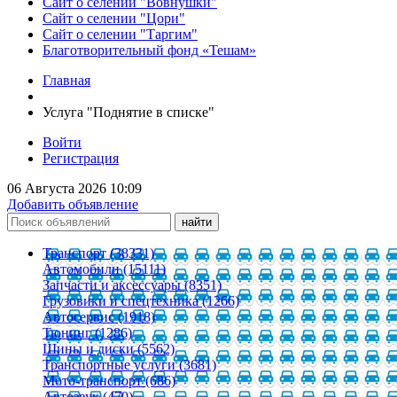
Сайт о селении "Вовнушки"
Сайт о селении "Цори"
Сайт о селении "Таргим"
Благотворительный фонд «Тешам»
Главная
Услуга "Поднятие в списке"
Войти
Регистрация
06 Августа 2026 10:09
Добавить объявление
Транспорт (38331)
Автомобили (15111)
Запчасти и аксессуары (8351)
Грузовики и спецтехника (1266)
Автосервис (1918)
Тюнинг (1286)
Шины и диски (5562)
Транспортные услуги (3681)
Мото-транспорт (686)
Автозвук (470)