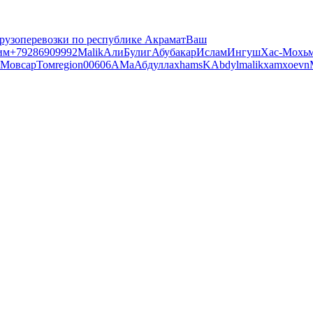
рузоперевозки по республике Акрамат
Ваш
им
+79286909992
Malik
Али
Булиг
Абубакар
Ислам
Ингуш
Хас-Мохь
Мовсар
Том
region00606A
Ма
Абдуллах
hams
K
Abdylmalikxamxoevn