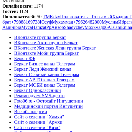
Кто онлайн
Онлайн всего:
1174
Гостей:
1124
Пользователей:
50
TM
Kdzv
Пользователь...
Тот самый
Хьадрис
Г
брат
+79888169738
Юсуф
Мухаммад
+79626482800
Муслим
Ибраг
Амин
ibra
Муса
Hamzat
Рр
Анзор
Shadyzhev
Мохьмад
06
A
Islam
Enina
ВКонтакте группа Беркат
ВКонтакте Авто группа Беркат
ВКонтакте Женская Леди группа Беркат
ВКонтакте Моби группа Беркат
Беркат ФБ
Беркат Бизнес канал Телеграм
Беркат Леди Женский канал
Беркат Главный канал Телеграм
Беркат АВТО канал Телеграм
Беркат МОБИ канал Телеграм
Беркат Одноклассники
Рекомендуем SMS-центр
Foto06.ru - Фотосайт Ингушетиии
Медицинский портал Ингушетии
Все об аллергии
Сайт о селении "Хамхи"
Сайт о селении "Армхи"
Сайт о селении "Кязи"