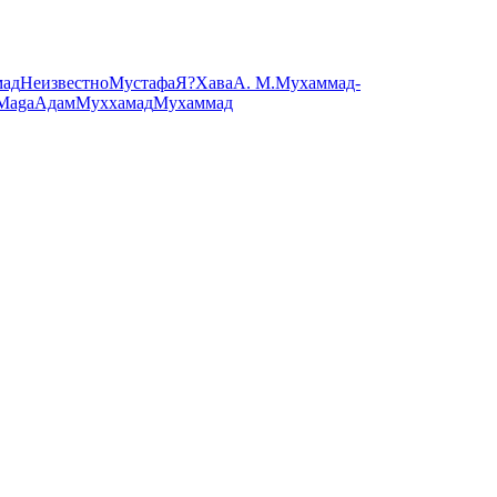
мад
Неизвестно
Мустафа
Я?
Хава
А. М.
Мухаммад-
Maga
Адам
Муххамад
Мухаммад