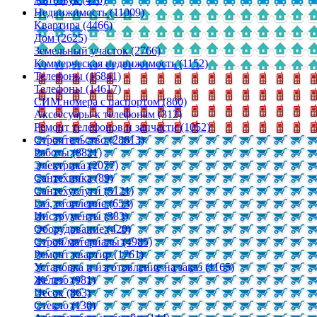
Недвижимость (11009)
Квартира (4466)
Дом (2625)
Земельный участок (2766)
Коммерческая недвижимость (1152)
Телефоны (16841)
Телефоны (14617)
СИМ номера с паспортом (860)
Аксессуары к телефонам (312)
Ремонт телефонов и запчасти (1052)
Строительство (28613)
Работы (8821)
Электрика (2077)
Сантехника (89)
Сантехуслуги (5121)
Газ, отопление (653)
Инструменты (383)
Оборудование (420)
Строй/материалы (4985)
Ремонт квартир (1761)
Установка и изготовление на заказ (1165)
Железо (981)
Песок (863)
Стекло (130)