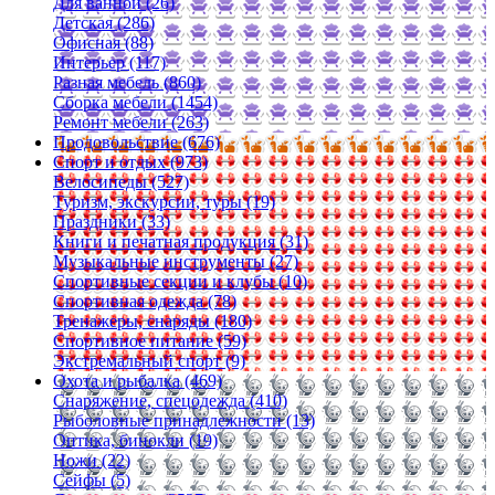
Для ванной (26)
Детская (286)
Офисная (88)
Интерьер (117)
Разная мебель (860)
Сборка мебели (1454)
Ремонт мебели (263)
Продовольствие (676)
Спорт и отдых (973)
Велосипеды (527)
Туризм, экскурсии, туры (19)
Праздники (33)
Книги и печатная продукция (31)
Музыкальные инструменты (27)
Спортивные секции и клубы (10)
Спортивная одежда (78)
Тренажеры, снаряды (180)
Спортивное питание (59)
Экстремальный спорт (9)
Охота и рыбалка (469)
Снаряжение, спецодежда (410)
Рыболовные принадлежности (13)
Оптика, бинокли (19)
Ножи (22)
Сейфы (5)