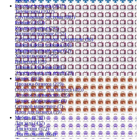
МФУ (3)
Бытовая техника (5837)
Телевизоры (1022)
Спутниковые системы (881)
Ремонт (2332)
Кондиционеры (292)
Видеонаблюдение (157)
Сабвуферы, колонки, усилители (36)
Видео и фото техника (50)
Микроволновые печи (32)
Холодильники (255)
Пылесосы (79)
Техника для дома (681)
Электроника для детей (20)
Бизнес (693)
Продажа бизнеса (219)
Оборудование для бизнеса (405)
Деловое партнерство (35)
Бизнес - образование (8)
Сетевой маркетинг (7)
Идеи для бизнеса (19)
Мебель (4767)
Для зала (437)
Для кухни (572)
Для спальной (664)