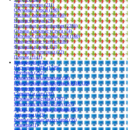
Репетиторство (211)
Обучение, курсы (190)
Реклама, оформление (50)
Пошив одежды (25)
Праздники, мероприятия (1286)
Охрана, сыскные услуги (14)
Интернет, программы, сети (160)
Юридические услуги (236)
Финансы и аудит (13)
Домашний персонал (22)
Прочие (1141)
Компьютер (3211)
Настольные ПК (1320)
Ноутбуки (252)
Принтеры и картриджи (26)
Планшетные компьютеры и КПК (35)
Комплектующие (406)
Серверы и сети (39)
Игровые приставки (707)
Мониторы и ИБП (UPS) (157)
Диски, программы, фильмы (37)
Аккаунты (173)
Компьютерные аксессуары (55)
Сканеры (1)