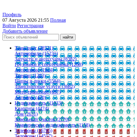
Профиль
07 Августа 2026 21:55
Полная
Войти
Регистрация
Добавить объявление
Транспорт (38521)
Автомобили (15231)
Запчасти и аксессуары (8382)
Грузовики и спецтехника (1268)
Автосервис (1924)
Тюнинг (1283)
Шины и диски (5584)
Транспортные услуги (3682)
Мото-транспорт (697)
Автозвук (470)
Недвижимость (11033)
Квартира (4474)
Дом (2631)
Земельный участок (2770)
Коммерческая недвижимость (1158)
Телефоны (16785)
Телефоны (14557)