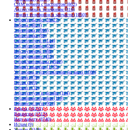
СИМ номера с паспортом (862)
Аксессуары к телефонам (316)
Ремонт телефонов и запчасти (1050)
Строительство (28627)
Работы (8823)
Электрика (2095)
Сантехника (89)
Сантехуслуги (5144)
Газ, отопление (652)
Инструменты (388)
Оборудование (415)
Строй/материалы (4942)
Ремонт квартир (1765)
Установка и изготовление на заказ (1168)
Железо (979)
Песок (869)
Стекло (132)
Архитектура и дизайн (144)
Столярные изделия (119)
Прочие услуги (903)
Работа (10252)
Вакансии (1512)
Ищу работу (8740)
Ислам (9)
Услуги (3348)