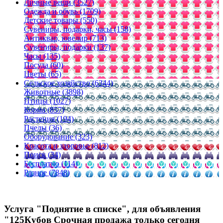
Личные вещи (3527)
Одежда и обувь (1709)
Детские товары (550)
Сувениры, подарки, часы (158)
Антиквар, ювелир (713)
Сувениры, подарки (137)
Часы (135)
Посуда (60)
Цветы (65)
Сельское хозяйство (6344)
Животные (3898)
Птицы (1027)
Корма (857)
Растения (194)
Пчелы (36)
Оборудование (323)
Красота и здоровье (812)
Поиск (34)
Бесплатно (114)
Разное (7848)
Услуга "Поднятие в списке", для объявления
"125Кубов Срочная продажа только сегодня