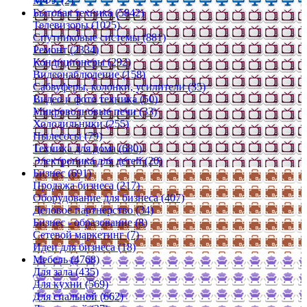
МФУ (2)
Бытовая техника (5842)
Телевизоры (1025)
Спутниковые системы (881)
Ремонт (2334)
Кондиционеры (292)
Видеонаблюдение (158)
Сабвуферы, колонки, усилители (35)
Видео и фото техника (50)
Микроволновые печи (33)
Холодильники (255)
Пылесосы (79)
Техника для дома (680)
Электроника для детей (20)
Бизнес (691)
Продажа бизнеса (217)
Оборудование для бизнеса (407)
Деловое партнерство (34)
Бизнес - образование (8)
Сетевой маркетинг (7)
Идеи для бизнеса (18)
Мебель (4768)
Для зала (435)
Для кухни (569)
Для спальной (662)