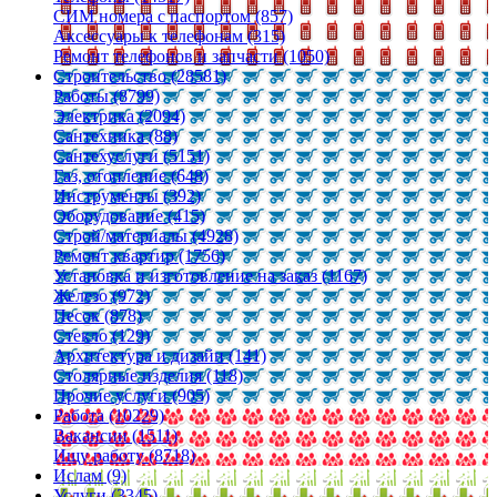
СИМ номера с паспортом (857)
Аксессуары к телефонам (315)
Ремонт телефонов и запчасти (1050)
Строительство (28581)
Работы (8799)
Электрика (2094)
Сантехника (88)
Сантехуслуги (5151)
Газ, отопление (648)
Инструменты (392)
Оборудование (415)
Строй/материалы (4928)
Ремонт квартир (1756)
Установка и изготовление на заказ (1167)
Железо (972)
Песок (878)
Стекло (129)
Архитектура и дизайн (141)
Столярные изделия (118)
Прочие услуги (905)
Работа (10229)
Вакансии (1511)
Ищу работу (8718)
Ислам (9)
Услуги (3345)