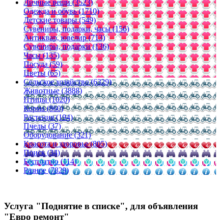
Личные вещи (3523)
Одежда и обувь (1710)
Детские товары (549)
Сувениры, подарки, часы (156)
Антиквар, ювелир (713)
Сувениры, подарки (136)
Часы (135)
Посуда (59)
Цветы (65)
Сельское хозяйство (6329)
Животные (3888)
Птицы (1020)
Корма (860)
Растения (194)
Пчелы (37)
Оборудование (321)
Красота и здоровье (805)
Поиск (34)
Бесплатно (114)
Разное (7829)
Услуга "Поднятие в списке", для объявления
"Евро ремонт"