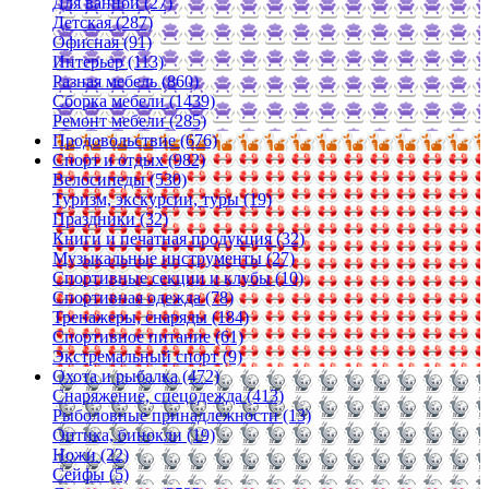
Для ванной (27)
Детская (287)
Офисная (91)
Интерьер (113)
Разная мебель (860)
Сборка мебели (1439)
Ремонт мебели (285)
Продовольствие (676)
Спорт и отдых (982)
Велосипеды (530)
Туризм, экскурсии, туры (19)
Праздники (32)
Книги и печатная продукция (32)
Музыкальные инструменты (27)
Спортивные секции и клубы (10)
Спортивная одежда (78)
Тренажеры, снаряды (184)
Спортивное питание (61)
Экстремальный спорт (9)
Охота и рыбалка (472)
Снаряжение, спецодежда (413)
Рыболовные принадлежности (13)
Оптика, бинокли (19)
Ножи (22)
Сейфы (5)