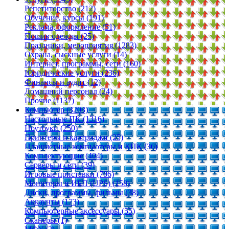
Репетиторство (212)
Обучение, курсы (191)
Реклама, оформление (51)
Пошив одежды (25)
Праздники, мероприятия (1283)
Охрана, сыскные услуги (14)
Интернет, программы, сети (160)
Юридические услуги (236)
Финансы и аудит (12)
Домашний персонал (24)
Прочие (1137)
Компьютер (3203)
Настольные ПК (1316)
Ноутбуки (250)
Принтеры и картриджи (25)
Планшетные компьютеры и КПК (36)
Комплектующие (404)
Серверы и сети (39)
Игровые приставки (706)
Мониторы и ИБП (UPS) (158)
Диски, программы, фильмы (38)
Аккаунты (173)
Компьютерные аксессуары (55)
Сканеры (1)