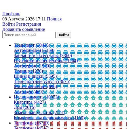
Профиль
08 Августа 2026 17:11
Полная
Войти
Регистрация
Добавить объявление
Транспорт (38445)
Автомобили (15188)
Запчасти и аксессуары (8360)
Грузовики и спецтехника (1264)
Автосервис (1920)
Тюнинг (1278)
Шины и диски (5595)
Транспортные услуги (3675)
Мото-транспорт (696)
Автозвук (469)
Недвижимость (10953)
Квартира (4427)
Дом (2616)
Земельный участок (2751)
Коммерческая недвижимость (1159)
Телефоны (16739)
Телефоны (14517)