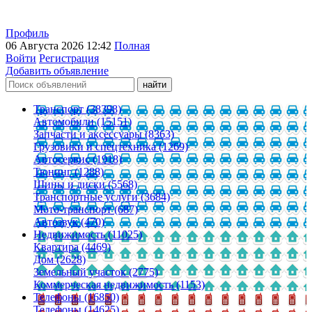
Профиль
06 Августа 2026 12:42
Полная
Войти
Регистрация
Добавить объявление
Транспорт (38398)
Автомобили (15151)
Запчасти и аксессуары (8363)
Грузовики и спецтехника (1269)
Автосервис (1918)
Тюнинг (1288)
Шины и диски (5568)
Транспортные услуги (3684)
Мото-транспорт (687)
Автозвук (470)
Недвижимость (11025)
Квартира (4469)
Дом (2628)
Земельный участок (2775)
Коммерческая недвижимость (1153)
Телефоны (16850)
Телефоны (14625)