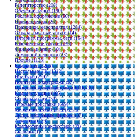
Репетиторство (208)
Обучение, курсы (190)
Реклама, оформление (50)
Пошив одежды (26)
Праздники, мероприятия (1284)
Охрана, сыскные услуги (14)
Интернет, программы, сети (154)
Юридические услуги (236)
Финансы и аудит (10)
Домашний персонал (23)
Прочие (1136)
Компьютер (3205)
Настольные ПК (1312)
Ноутбуки (259)
Принтеры и картриджи (27)
Планшетные компьютеры и КПК (39)
Комплектующие (405)
Серверы и сети (39)
Игровые приставки (699)
Мониторы и ИБП (UPS) (157)
Диски, программы, фильмы (37)
Аккаунты (176)
Компьютерные аксессуары (53)
Сканеры (1)