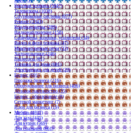
МФУ (1)
Бытовая техника (5847)
Телевизоры (1038)
Спутниковые системы (877)
Ремонт (2343)
Кондиционеры (289)
Видеонаблюдение (158)
Сабвуферы, колонки, усилители (34)
Видео и фото техника (47)
Микроволновые печи (33)
Холодильники (246)
Пылесосы (81)
Техника для дома (681)
Электроника для детей (20)
Бизнес (691)
Продажа бизнеса (216)
Оборудование для бизнеса (406)
Деловое партнерство (35)
Бизнес - образование (8)
Сетевой маркетинг (7)
Идеи для бизнеса (19)
Мебель (4817)
Для зала (445)
Для кухни (569)
Для спальной (661)