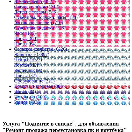
Личные вещи (3527)
Одежда и обувь (1717)
Детские товары (546)
Сувениры, подарки, часы (158)
Антиквар, ювелир (710)
Сувениры, подарки (136)
Часы (136)
Посуда (60)
Цветы (64)
Сельское хозяйство (6320)
Животные (3897)
Птицы (1022)
Корма (842)
Растения (192)
Пчелы (37)
Оборудование (321)
Красота и здоровье (808)
Поиск (34)
Бесплатно (109)
Разное (7836)
Услуга "Поднятие в списке", для объявления
"Ремонт продажа переустановка пк и ноутбука"