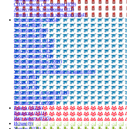
СИМ номера с паспортом (859)
Аксессуары к телефонам (312)
Ремонт телефонов и запчасти (1054)
Строительство (28654)
Работы (8828)
Электрика (2080)
Сантехника (89)
Сантехуслуги (5125)
Газ, отопление (654)
Инструменты (383)
Оборудование (419)
Строй/материалы (5001)
Ремонт квартир (1765)
Установка и изготовление на заказ (1167)
Железо (981)
Песок (865)
Стекло (130)
Архитектура и дизайн (144)
Столярные изделия (121)
Прочие услуги (902)
Работа (10226)
Вакансии (1511)
Ищу работу (8715)
Ислам (9)
Услуги (3331)