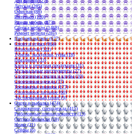
Для ванной (27)
Детская (285)
Офисная (88)
Интерьер (120)
Разная мебель (873)
Сборка мебели (1468)
Ремонт мебели (281)
Продовольствие (677)
Спорт и отдых (964)
Велосипеды (522)
Туризм, экскурсии, туры (18)
Праздники (33)
Книги и печатная продукция (31)
Музыкальные инструменты (27)
Спортивные секции и клубы (10)
Спортивная одежда (77)
Тренажеры, снаряды (177)
Спортивное питание (60)
Экстремальный спорт (9)
Охота и рыбалка (474)
Снаряжение, спецодежда (415)
Рыболовные принадлежности (13)
Оптика, бинокли (19)
Ножи (21)
Сейфы (6)