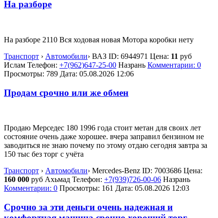
На разборе
На разборе 2110 Вся ходовая новая Мотора коробки нету
Транспорт
›
Автомобили
›
ВАЗ
ID:
6944971
Цена:
11
руб
Ислам
Телефон:
+7(962)647-25-00
Назрань
Комментарии: 0
Просмотры: 789
Дата:
05.08.2026
12:06
Продам срочно или же обмен
Продаю Мерседес 180 1996 года стоит метан для своих лет
состояние очень даже хорошее. вчера заправил бензином не
заводиться не знаю почему по этому отдаю сегодня завтра за
150 тыс без торг с учёта
Транспорт
›
Автомобили
›
Mercedes-Benz
ID:
7003686
Цена:
160 000
руб
Ахьмад
Телефон:
+7(939)726-00-06
Назрань
Комментарии: 0
Просмотры: 161
Дата:
05.08.2026
12:03
Срочно за эти деньги очень надежная и
комфортная машина срочно хороший торг