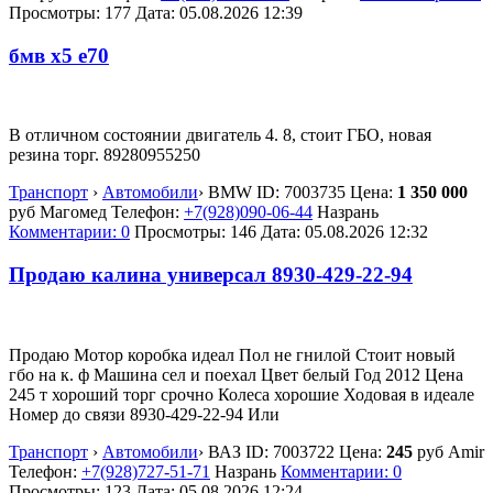
Просмотры: 177
Дата:
05.08.2026
12:39
бмв х5 е70
В отличном состоянии двигатель 4. 8, стоит ГБО, новая
резина торг. 89280955250
Транспорт
›
Автомобили
›
BMW
ID:
7003735
Цена:
1 350 000
руб
Магомед
Телефон:
+7(928)090-06-44
Назрань
Комментарии: 0
Просмотры: 146
Дата:
05.08.2026
12:32
Продаю калина универсал 8930-429-22-94
Продаю Мотор коробка идеал Пол не гнилой Стоит новый
гбо на к. ф Машина сел и поехал Цвет белый Год 2012 Цена
245 т хороший торг срочно Колеса хорошие Ходовая в идеале
Номер до связи 8930-429-22-94 Или
Транспорт
›
Автомобили
›
ВАЗ
ID:
7003722
Цена:
245
руб
Amir
Телефон:
+7(928)727-51-71
Назрань
Комментарии: 0
Просмотры: 123
Дата:
05.08.2026
12:24