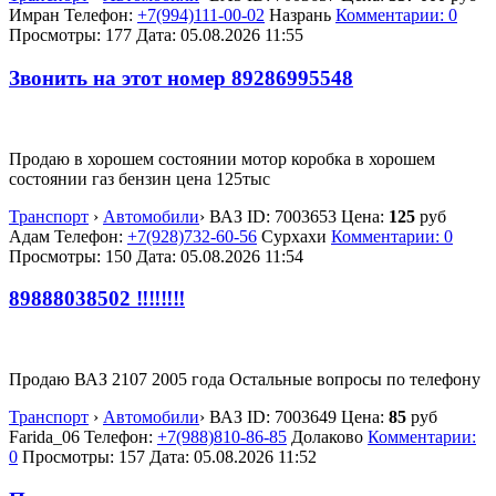
Имран
Телефон:
+7(994)111-00-02
Назрань
Комментарии: 0
Просмотры: 177
Дата:
05.08.2026
11:55
Звонить на этот номер 89286995548
Продаю в хорошем состоянии мотор коробка в хорошем
состоянии газ бензин цена 125тыс
Транспорт
›
Автомобили
›
ВАЗ
ID:
7003653
Цена:
125
руб
Адам
Телефон:
+7(928)732-60-56
Сурхахи
Комментарии: 0
Просмотры: 150
Дата:
05.08.2026
11:54
89888038502 ‼️‼️‼️‼️
Продаю ВАЗ 2107 2005 года Остальные вопросы по телефону
Транспорт
›
Автомобили
›
ВАЗ
ID:
7003649
Цена:
85
руб
Farida_06
Телефон:
+7(988)810-86-85
Долаково
Комментарии:
0
Просмотры: 157
Дата:
05.08.2026
11:52