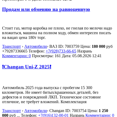
Продам или обменяю на равноценную
Стоит газ, мотор коробка не плохо, не гнелая по мелочи надо
вложиться, машина на полном ходу, обмен интересен писать
на вацап цена 180т торг.
Транспорт
›
Автомобили
›
ВАЗ
ID:
7003759
Цена:
180 000
руб
+79287336665
Телефон:
+7(928)733-66-65
Назрань
Комментарии: 0
Просмотры: 161
Дата:
05.08.2026
12:41
❗️Changan Uni-Z 2025❗️
Автомобиль 2025 года выпуска с пробегом 15 300
километров. Не имеет битых/крашенных деталей, без
дефектов и повреждений ЛКП. Техническое состояние
отличное, не требует вложений. Комплектация
Транспорт
›
Автомобили
›
Changan
ID:
7003754
Цена:
1 250
000
руб
...
Телефон:
+7(916)132-00-01
Назрань
Комментарии: 0