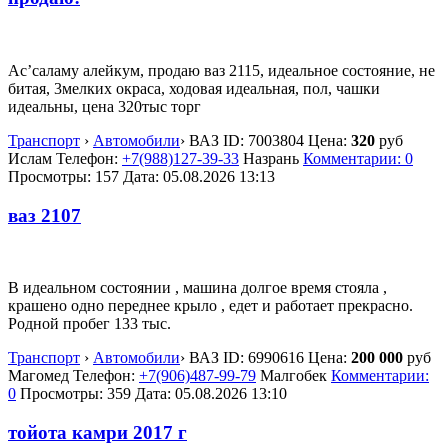
Ас’саламу алейкум, продаю ваз 2115, идеальное состояние, не
битая, 3мелких окраса, ходовая идеальная, пол, чашки
идеальны, цена 320тыс торг
Транспорт
›
Автомобили
›
ВАЗ
ID:
7003804
Цена:
320
руб
Ислам
Телефон:
+7(988)127-39-33
Назрань
Комментарии: 0
Просмотры: 157
Дата:
05.08.2026
13:13
ваз 2107
В идеальном состоянии , машина долгое время стояла ,
крашено одно переднее крыло , едет и работает прекрасно.
Родной пробег 133 тыс.
Транспорт
›
Автомобили
›
ВАЗ
ID:
6990616
Цена:
200 000
руб
Магомед
Телефон:
+7(906)487-99-79
Малгобек
Комментарии:
0
Просмотры: 359
Дата:
05.08.2026
13:10
тойота камри 2017 г