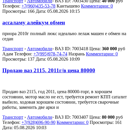
Транспорт
›
Автомобили
›
ВАЗ
ID:
7003430
Цена:
40 000
руб
Телефон:
+7(960)435-53-78
Кантышево
Комментарии: 0
Просмотры: 166
Дата:
05.08.2026
10:15
ассаламу алейкум обмен
приора 2010г полный люкс идеально лелаж машен е обмен на
седан
Транспорт
›
Автомобили
›
ВАЗ
ID:
7003418
Цена:
360 000
руб
Адам
Телефон:
+7(995)978-74-74
Назрань
Комментарии: 0
Просмотры: 137
Дата:
05.08.2026
10:09
Продаю ваз 2115. 2011г/в цена 80000
Продаю ваз 2115, год 2011, цена 80000-торг, в хорошем
состоянии, мотор масло не ест, требуется ремонт КПП саталит
выбило, ходовая хорошем состоянии, требуется сварочные
работы, заменить две арки и
Транспорт
›
Автомобили
›
ВАЗ
ID:
7003407
Цена:
80 000
руб
Телефон:
+7(928)696-90-90
Комментарии: 0
Просмотры: 161
Дата:
05.08.2026
10:03