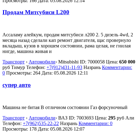
Просмотры: 166
Дата:
05.08.2026
12:14
Продам Митсубиси L200
Ассаламу алейкум, продам митсубиси л200 2. 5 дизель 4wd, 2
месяца назад сделали кап ремонт двигателя, щас провернуло
вкладыш, кузов в хорошем состоянии, рама целая, не гнилая
нигде, машина живая и
Транспорт
›
Автомобили
›
Mitsubishi
ID:
7000058
Цена:
650 000
руб
Тимур
Телефон:
+7(912)431-11-93
Назрань
Комментарии:
0
Просмотры: 264
Дата:
05.08.2026
12:11
супер авто
Машина не битая В отличном состоянии Газ форсуночный
Транспорт
›
Автомобили
›
ВАЗ
ID:
7003693
Цена:
295
руб
Али
Телефон:
+7(962)535-22-22
Назрань
Комментарии: 0
Просмотры: 178
Дата:
05.08.2026
12:07