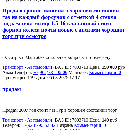
Продаю срочно машина в хорошем состоянии
газ на каждый форсунок с отметкой 4 стекла
подъёмника мотор 1.5 16 клапанный стоит
форкоп колеса почти новые с дисками хороший
торг при осмотре
Осмотр в г Малгобек остальные вопросы по телефону
Транспорт
›
Автомобили
›
ВАЗ
ID:
7003713
Цена:
150 000
руб
Адам
Телефон:
+7(962)731-06-06
Малгобек
Комментарии: 0
Просмотры: 159
Дата:
05.08.2026
12:17
продам
Продам 2007 год стоит газ Гур в хорошем состоянии торг
Транспорт
›
Автомобили
›
ВАЗ
ID:
7003710
Цена:
140
руб
Телефон:
+7(928)796-52-42
Назрань
Комментарии: 0