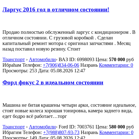
Ларгус 2016 год в отличном состоянии!
Продаю полностью обслуженный ларгус с кондиционером . В
отличном состоянии. С грузовой коробкой . Сделан
капитальный ремонт мотора с оригинал запчастями . Месяц
назад поставил новую резину. Стоит
Транспорт
›
Автомобили
›
ВАЗ
ID:
6998093
Цена:
570 000
руб
Ибраhам
Телефон:
+7(906)834-06-06
Назрань
Комментарии: 0
Просмотры: 253
Дата:
05.08.2026
12:47
Форд фокус 2 в идеальном состоянии
Машина не битая крашены четыри арки, состояние идеальное,
стоят новые колеса хорошая тонировка, камера заднего вида,
едет бодро всё работает…торг
Транспорт
›
Автомобили
›
Ford
ID:
7003761
Цена:
580 000
руб
Ибрагим
Телефон:
+7(988)807-93-73
Назрань
Комментарии: 0
Просмотры: 149
Дата:
05.08.2026
12:42