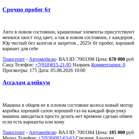
Срочно пробег 6т
Авто в новом состоянии, крашенные элементы присутствуют
менялся хвост под цвет, а так в новом состоянии, с кандером ,
Юр чистый без залогов и запретов , 2025г 6т пробег, хороший
вариант для себе
Транспорт
›
Автомобили
›
ВАЗ
ID:
7003398
Цена:
670 000
руб
Саид
Телефон:
+7(918)815-21-95
Назрань
Комментарии: 0
Просмотры: 175
Дата:
05.08.2026
10:00
Ассалам алейкум
Машина в общем не в плохом состояние колеса новый мотор
коробка хороший салон хороший газ на каждый форсунку
машина заводиться просто делать нет времени сделаю обмен
если есть варианты или кому
Транспорт
›
Автомобили
›
ВАЗ
ID:
7003384
Цена:
185 000
руб
Мурад
Телефон:
+7(928)092-63-63
Средние Ачалуки