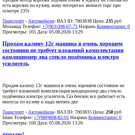
есть корозии по кузову, кому интересно звоните торг при
осмотре 235т
Транспорт
›
Автомобили
›
ВАЗ
ID:
7003838
Цена:
235
руб
Мохьмад
Телефон:
+7(963)398-67-75
Назрань
Комментарии: 0
Просмотры: 165
Дата:
05.08.2026
13:29
Продам калину 12г машина в очень хорошем
состоянии не требует вложений комплектация
кондиционер два стекло подёмника илектро
усилитель
Продам калину 12г машина в очень хорошем состоянии не
требует вложений комплектация кондиционер два стекло
подёмника илектро усилитель Газ бензин все работает есть
минусы по кузову и надо менять две
Транспорт
›
Автомобили
›
ВАЗ
ID:
7003833
Цена:
250
руб
Islam
Телефон:
+7(988)808-82-91
Назрань
Комментарии: 0
Просмотры: 160
Дата:
05.08.2026
13:26
продаю!