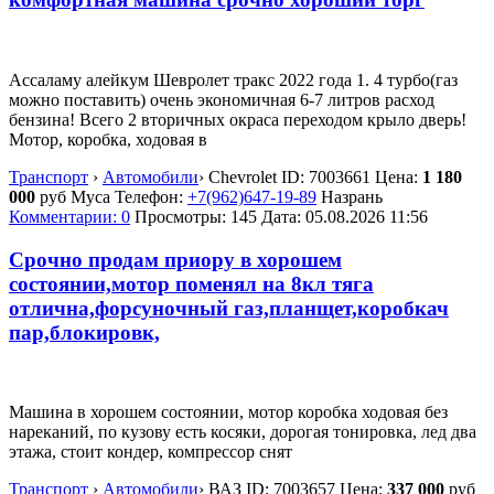
Ассаламу алейкум Шевролет тракс 2022 года 1. 4 турбо(газ
можно поставить) очень экономичная 6-7 литров расход
бензина! Всего 2 вторичных окраса переходом крыло дверь!
Мотор, коробка, ходовая в
Транспорт
›
Автомобили
›
Chevrolet
ID:
7003661
Цена:
1 180
000
руб
Муса
Телефон:
+7(962)647-19-89
Назрань
Комментарии: 0
Просмотры: 145
Дата:
05.08.2026
11:56
Срочно продам приору в хорошем
состоянии,мотор поменял на 8кл тяга
отлична,форсуночный газ,планщет,коробкач
пар,блокировк,
Машина в хорошем состоянии, мотор коробка ходовая без
нареканий, по кузову есть косяки, дорогая тонировка, лед два
этажа, стоит кондер, компрессор снят
Транспорт
›
Автомобили
›
ВАЗ
ID:
7003657
Цена:
337 000
руб