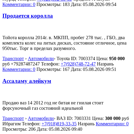
Комментарии: 0
Просмотры: 183
Дата:
05.08.2026
09:54
Продается королла
Тойота королла 2014г. в. МКПП, пробег 278 тыс. , ГБО, два
комплекта колес на литых дисках, состояние отличное, цена
950тыс. Торг в пределах разумного.
Транспорт
›
Автомобили
›
Toyota
ID:
7003374
Цена:
950 000
руб
+79287487247
Телефон:
+7(928)748-72-47
Назрань
Комментарии: 0
Просмотры: 167
Дата:
05.08.2026
09:51
Ассаламу алейкум
Продаю ваз 14 2012 год не битая не гнилая стоит
форсуночный газ состояний идеальной
Транспорт
›
Автомобили
›
ВАЗ
ID:
7003331
Цена:
300 000
руб
Ибрагим
Телефон:
+7(918)819-33-35
Назрань
Комментарии: 0
Просмотры: 206
Дата:
05.08.2026
09:40