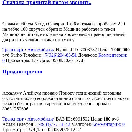
Сначала прочитай потом звонить.
Салам алейкум Хенда Солярис 1 и 6 автомат с пробегом 220
на табло 100 скручек обратно Машина работала в такси
Машина не битая, не крашена кроме одной правой передней
двери есть мелкие косяки по кузову
Транспорт
›
Автомобили
›
Hyundai
ID:
7003782
Цена:
1 000 000
руб
Surho
Телефон:
+7(926)204-83-51
Долаково
Комментарии:
0
Просмотры: 177
Дата:
05.08.2026
12:58
Продаю срочно
Ассаляму Алейкум продаю Приору технический хорошим
состояния мотор коробка отлично стоит газ стоит почти новая
резина без штрафов и арестов иза нужд денег продаю
89631250606
Транспорт
›
Автомобили
›
ВАЗ
ID:
6991502
Цена:
180
руб
Аслан
Телефон:
+7(933)777-41-42
Малгобек
Комментарии: 0
Просмотры: 379
Дата:
05.08.2026
12:57