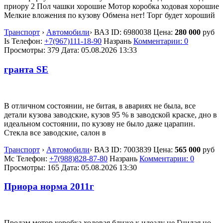
приору 2 Пол чашки хорошие Мотор коробка ходовая хорошие
Мелкие вложения по кузову Обмена нет! Торг будет хороший
Транспорт
›
Автомобили
›
ВАЗ
ID:
6980038
Цена:
280 000
руб
Is
Телефон:
+7(967)111-18-90
Назрань
Комментарии: 0
Просмотры: 379
Дата:
05.08.2026
13:33
гранта SE
В отличном состоянии, не битая, в авариях не была, все
детали кузова заводские, кузов 95 % в заводской краске, дно в
идеальном состоянии, по кузову не было даже царапин.
Стекла все заводские, салон в
Транспорт
›
Автомобили
›
ВАЗ
ID:
7003839
Цена:
565 000
руб
Мс
Телефон:
+7(988)828-87-80
Назрань
Комментарии: 0
Просмотры: 165
Дата:
05.08.2026
13:30
Приора норма 2011г
Продам мотор коробка ходовая ближе к идеалу не Гнилая но