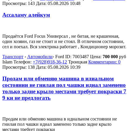
Просмотры: 143
Дата:
05.08.2026
10:48
Ассаламу алейкум
Продаётся Ford Focus Универсал , не битая, не крашенная,
один хозяин, газ не стоит и не стоял. В отличном состоянии,
сел и поехал. Вся электрика работает , Кондиционер морозит.
Транспорт
›
Автомобили
›
Ford
ID:
7003487
Цена:
700 000
руб
Islam
Телефон:
+7(928)918-36-12
Троицкая
Комментарии: 0
Просмотры: 138
Дата:
05.08.2026
10:39
Продам или обменяю машина в идиальном
состоянии не гнилая пол чашки идиал заменено
только задне крыло местами требует покраски 7
9 ки не предлогать
Продам или обменяю машина в идиальном состоянии не
гнилая пол чашки идиал заменено только задне крыло
местами требует покраски