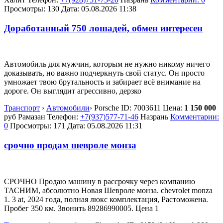
Просмотры: 130
Дата:
05.08.2026
11:38
Доработанный 750 лошадей, обмен интересен
Автомобиль для мужчин, которым не нужно никому ничего
доказывать, но важно подчеркнуть свой статус. Он просто
умножает твою брутальность и забирает всё внимание на
дороге. Он выглядит агрессивно, дерзко
Транспорт
›
Автомобили
›
Porsche
ID:
7003611
Цена:
1 150 000
руб
Рамазан
Телефон:
+7(937)577-71-46
Назрань
Комментарии:
0
Просмотры: 171
Дата:
05.08.2026
11:31
срочно продам шевроле монза
СРОЧНО Продаю машину в рассрочку через компанию
ТАСНИМ, абсолютно Новая Шевроле монза. chevrolet monza
1. 3 at, 2024 года, полная люкс комплектация, Растоможена.
Пробег 350 км. Звонить 89286990005. Цена 1