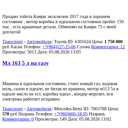
Продаю тойота Камри эксклюзив 2017 года в хорошем
состоянии , мотор коробка в идеальном состоянии пробег 150
тыс , есть крашеные детали. Обменяю на Камри 75 с моей
доплатой
Транспорт
›
Автомобили
›
Toyota
ID:
6301624
Цена:
1 750 000
руб
Хасан
Телефон:
+7(964)127-25-66
Сунжа
Комментарии: 12
Просмотры: 5013
Дата:
05.08.2026
13:05
Мл 163 5 л на газу
Машина в идеальном состоянии, стоит новый газ, ходовая
ноль, салон в идеале, не битая не крашена, мотор м113 5л в
идеале масло не ест, каробка идеал , кондер морозит, вся
электрика работает исправно
Транспорт
›
Автомобили
›
Mercedes-Benz
ID:
7003788
Цена:
570
руб
Назрань
Телефон:
+7(960)666-18-95
Назрань
Комментарии: 0
Просмотры: 149
Дата:
05.08.2026
13:02