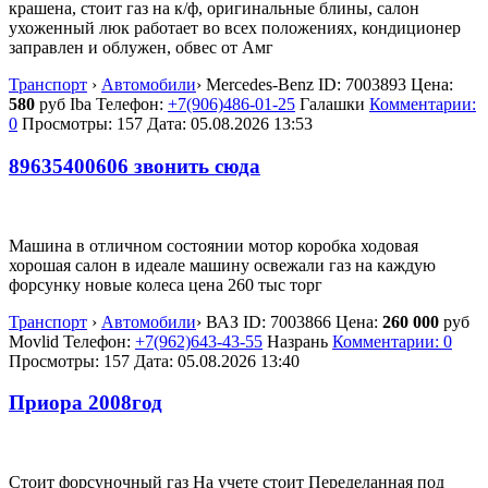
крашена, стоит газ на к/ф, оригинальные блины, салон
ухоженный люк работает во всех положениях, кондиционер
заправлен и облужен, обвес от Амг
Транспорт
›
Автомобили
›
Mercedes-Benz
ID:
7003893
Цена:
580
руб
Iba
Телефон:
+7(906)486-01-25
Галашки
Комментарии:
0
Просмотры: 157
Дата:
05.08.2026
13:53
89635400606 звонить сюда
Машина в отличном состоянии мотор коробка ходовая
хорошая салон в идеале машину освежали газ на каждую
форсунку новые колеса цена 260 тыс торг
Транспорт
›
Автомобили
›
ВАЗ
ID:
7003866
Цена:
260 000
руб
Movlid
Телефон:
+7(962)643-43-55
Назрань
Комментарии: 0
Просмотры: 157
Дата:
05.08.2026
13:40
Приора 2008год
Стоит форсуночный газ На учете стоит Переделанная под