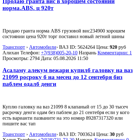
Продаю гранта вис в хорошем состоянии
норма.ABS. ц 920т
Продаю гранта норма ABS грузовой вис234900 хорошем
состоянии цена 920т торг поставил новый летний шины
Транспорт
›
Автомобили
›
ВАЗ
ID:
5624264
Цена:
920
руб
Алихан
Телефон:
+7(938)005-20-10
Назрань
Комментарии: 1
Просмотры: 2794
Дата:
05.08.2026
11:50
Асаламу алекум вежари купилб галовку на ваз
21099 росроку б на месец до 12 сентебря биз
паблем одалб денги
Куплю галовку на ваз 21099 8 клапаный от 15 до 30 тысеч
расрочку денги одам без паблем до 21 сентебря если у кого
есть варианти пазваните на это номир 89287317320 или
пишите вас тап
Транспорт
›
Автомобили
›
ВАЗ
ID:
7003624
Цена:
30
руб
Халит
Телефон:
+7(928)731-73-20
Назрань
Комментарии: 0