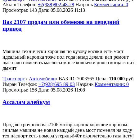
Akram
Телефон:
+7(988)802-48-28
Назрань
Комментарии: 0
Просмотры: 143
Дата:
05.08.2026
11:13
Ваз 2107 продам или обменяю на передний
привод
Машина технически хорошая по кузову косяки есть мост
идеальный каропка тоже пол года назад делали кап ремонт
щас надо поменять маслосъемные колпачки долго когда стоит
дымит
Транспорт
›
Автомобили
›
ВАЗ
ID:
7003565
Цена:
110 000
руб
Имран
Телефон:
+7(928)695-89-03
Назрань
Комментарии: 0
Просмотры: 156
Дата:
05.08.2026
11:08
Ассалам алейкум
Продаю срочнооо ваз2106 мотор коропк хорошие карнизы
гнилые машина не новая каждый день мост поменял на ходу
тех паспорт есть номера утеряны!40т окончательно газа нету!