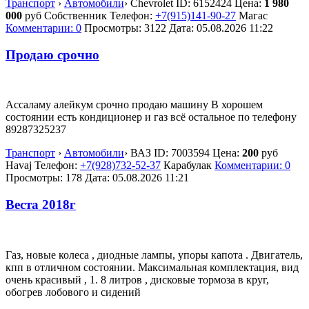
Транспорт
›
Автомобили
›
Chevrolet
ID:
6152424
Цена:
1 980
000
руб
Собственник
Телефон:
+7(915)141-90-27
Магас
Комментарии: 0
Просмотры: 3122
Дата:
05.08.2026
11:22
Продаю срочно
Ассаламу алейкум срочно продаю машину В хорошем
состоянии есть кондиционер и газ всё остальное по телефону
89287325237
Транспорт
›
Автомобили
›
ВАЗ
ID:
7003594
Цена:
200
руб
Havaj
Телефон:
+7(928)732-52-37
Карабулак
Комментарии: 0
Просмотры: 178
Дата:
05.08.2026
11:21
Веста 2018г
Газ, новые колеса , диодные лампы, упоры капота . Двигатель,
кпп в отличном состоянии. Максимальная комплектация, вид
очень красивый , 1. 8 литров , дисковые тормоза в круг,
обогрев лобового и сидений