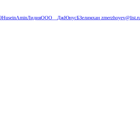
9
Husein
Amin
Лидия
OOO
__
Дж
Юнус
Б
Зелимхан zmerzhoyev@list.r