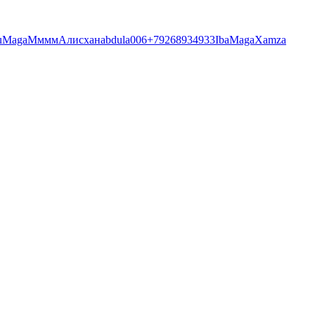
u
Maga
Мммм
Алисхан
abdula006
+79268934933
Iba
Maga
Xamza