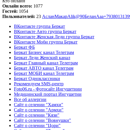
Кто онлайн
Онлайн всего:
1077
Гостей:
1054
Пользователей:
23
Аслан
Макар
Alik@90
Белан
Ааа
+7938013139
ВКонтакте группа Беркат
ВКонтакте Авто группа Беркат
ВКонтакте Женская Леди группа Беркат
ВКонтакте Моби группа Беркат
Беркат ФБ
Беркат Бизнес канал Телеграм
Беркат Леди Женский канал
Беркат Главный канал Телеграм
Беркат АВТО канал Телеграм
Беркат МОБИ канал Телеграм
Беркат Одноклассники
Рекомендуем SMS-центр
Foto06.ru - Фотосайт Ингушетиии
Медицинский портал Ингушетии
Все об аллергии
Сайт о селении "Хамхи"
Сайт о селении "Армхи"
Сайт о селении "Кязи"
Сайт о селении "Вовнушки"
Сайт о селении "Цори"