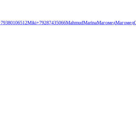
+79380106512
Miki
+79287435066
Mahmud
Marina
Магомед
Магомед