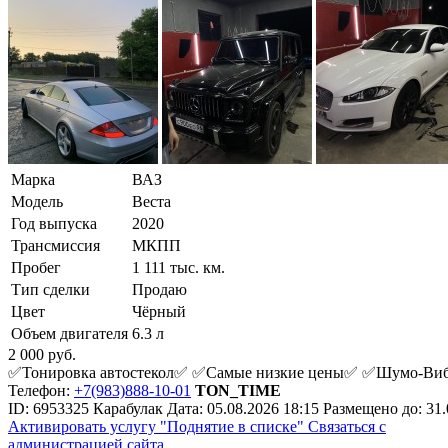
Марка
ВАЗ
Модель
Веста
Год выпуска
2020
Трансмиссия
МКПП
Пробег
1 111 тыс. км.
Тип сделки
Продаю
Цвет
Чёрный
Объем двигателя
6.3 л
2 000
руб.
✅Тонировка автостекол✅ ✅Самые низкие цены✅ ✅Шумо-Вибр
Телефон:
+7(983)888-10-01
TON_TIME
ID:
6953325
Карабулак
Дата:
05.08.2026
18:15
Размещено до:
31.
Активировать услугу
"Поднятие в списке"
Связаться с
администрацией сайта