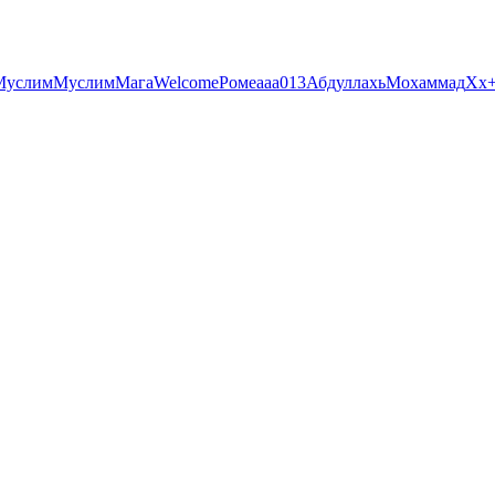
Муслим
Муслим
Мага
Welcome
Роме
aaa
013
Абдуллахь
Мохаммад
Хх