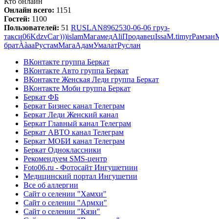
Кто онлайн
Онлайн всего:
1151
Гостей:
1100
Пользователей:
51
RUSLAN
8962530-06-06 груз-
такси
06
Kdzv
Саг
)))
islam
Магамед
Ali
Продавец
Issa
М.
timyr
Рамзан
брат
Ààaa
Рустам
Мага
Адам
Умалат
Руслан
ВКонтакте группа Беркат
ВКонтакте Авто группа Беркат
ВКонтакте Женская Леди группа Беркат
ВКонтакте Моби группа Беркат
Беркат ФБ
Беркат Бизнес канал Телеграм
Беркат Леди Женский канал
Беркат Главный канал Телеграм
Беркат АВТО канал Телеграм
Беркат МОБИ канал Телеграм
Беркат Одноклассники
Рекомендуем SMS-центр
Foto06.ru - Фотосайт Ингушетиии
Медицинский портал Ингушетии
Все об аллергии
Сайт о селении "Хамхи"
Сайт о селении "Армхи"
Сайт о селении "Кязи"