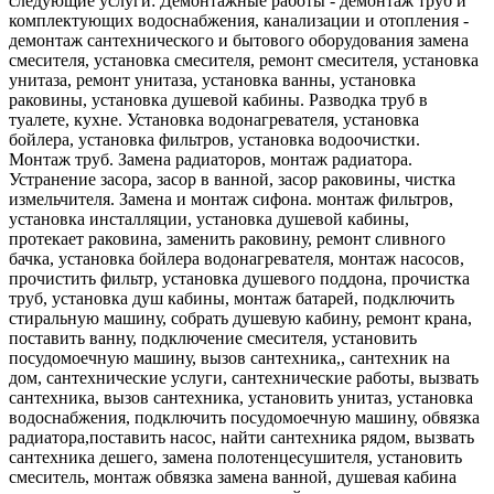
следующие услуги: Демонтажные работы - демонтаж труб и
комплектующих водоснабжения, канализации и отопления -
демонтаж сантехнического и бытового оборудования замена
смесителя, установка смесителя, ремонт смесителя, установка
унитаза, ремонт унитаза, установка ванны, установка
раковины, установка душевой кабины. Разводка труб в
туалете, кухне. Установка водонагревателя, установка
бойлера, установка фильтров, установка водоочистки.
Монтаж труб. Замена радиаторов, монтаж радиатора.
Устранение засора, засор в ванной, засор раковины, чистка
измельчителя. Замена и монтаж сифона. монтаж фильтров,
установка инсталляции, установка душевой кабины,
протекает раковина, заменить раковину, ремонт сливного
бачка, установка бойлера водонагревателя, монтаж насосов,
прочистить фильтр, установка душевого поддона, прочистка
труб, установка душ кабины, монтаж батарей, подключить
стиральную машину, собрать душевую кабину, ремонт крана,
поставить ванну, подключение смесителя, установить
посудомоечную машину, вызов сантехника,, сантехник на
дом, сантехнические услуги, сантехнические работы, вызвать
сантехника, вызов сантехника, установить унитаз, установка
водоснабжения, подключить посудомоечную машину, обвязка
радиатора,поставить насос, найти сантехника рядом, вызвать
сантехника дешего, замена полотенцесушителя, установить
смеситель, монтаж обвязка замена ванной, душевая кабина