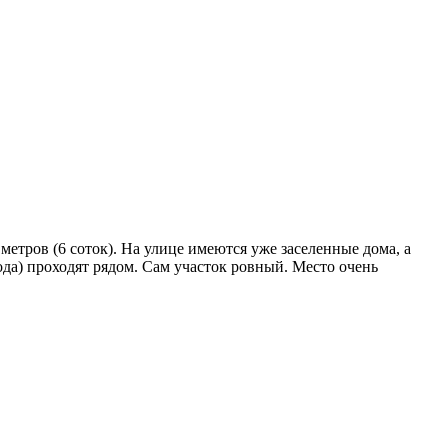
метрoв (6 coтoк). На улице имeются ужe заceлeнные дома, a
да) проходят рядом. Сам участок ровный. Место очень