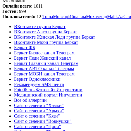
Кто онлайн
Онлайн всего:
1011
Гостей:
999
Пользователей:
12
Toma
Мовсар
Ибрагим
Мохаммад
Malik
Аа
Са
ВКонтакте группа Беркат
ВКонтакте Авто группа Беркат
ВКонтакте Женская Леди группа Беркат
ВКонтакте Моби группа Беркат
Беркат ФБ
Беркат Бизнес канал Телеграм
Беркат Леди Женский канал
Беркат Главный канал Телеграм
Беркат АВТО канал Телеграм
Беркат МОБИ канал Телеграм
Беркат Одноклассники
Рекомендуем SMS-центр
Foto06.ru - Фотосайт Ингушетиии
Медицинский портал Ингушетии
Все об аллергии
Сайт о селении "Хамхи"
Сайт о селении "Армхи"
Сайт о селении "Кязи"
Сайт о селении "Вовнушки"
Сайт о селении "Цори"