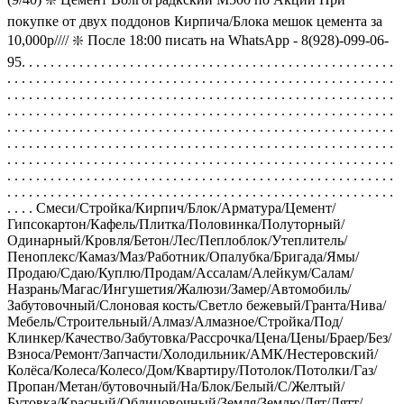
покупке от двух поддонов Кирпича/Блока мешок цемента за
10,000р//// ❇️ После 18:00 писать на WhatsApp - 8(928)-099-06-
95. . . . . . . . . . . . . . . . . . . . . . . . . . . . . . . . . . . . . . . . . . . . . . . . . . . .
. . . . . . . . . . . . . . . . . . . . . . . . . . . . . . . . . . . . . . . . . . . . . . . . . . . . . .
. . . . . . . . . . . . . . . . . . . . . . . . . . . . . . . . . . . . . . . . . . . . . . . . . . . . . .
. . . . . . . . . . . . . . . . . . . . . . . . . . . . . . . . . . . . . . . . . . . . . . . . . . . . . .
. . . . . . . . . . . . . . . . . . . . . . . . . . . . . . . . . . . . . . . . . . . . . . . . . . . . . .
. . . . . . . . . . . . . . . . . . . . . . . . . . . . . . . . . . . . . . . . . . . . . . . . . . . . . .
. . . . . . . . . . . . . . . . . . . . . . . . . . . . . . . . . . . . . . . . . . . . . . . . . . . . . .
. . . . . . . . . . . . . . . . . . . . . . . . . . . . . . . . . . . . . . . . . . . . . . . . . . . . . .
. . . . . . . . . . . . . . . . . . . . . . . . . . . . . . . . . . . . . . . . . . . . . . . . . . . . . .
. . . . Смеси/Стройка/Кирпич/Блок/Арматура/Цемент/
Гипсокартон/Кафель/Плитка/Половинка/Полуторный/
Одинарный/Кровля/Бетон/Лес/Пеплоблок/Утеплитель/
Пеноплекс/Камаз/Маз/Работник/Опалубка/Бригада/Ямы/
Продаю/Сдаю/Куплю/Продам/Ассалам/Алейкум/Салам/
Назрань/Магас/Ингушетия/Жалюзи/Замер/Автомобиль/
Забутовочный/Слоновая кость/Светло бежевый/Гранта/Нива/
Мебель/Строительный/Алмаз/Алмазное/Стройка/Под/
Клинкер/Качество/Забутовка/Рассрочка/Цена/Цены/Браер/Без/
Взноса/Ремонт/Запчасти/Холодильник/АМК/Нестеровский/
Колёса/Колеса/Колесо/Дом/Квартиру/Потолок/Потолки/Газ/
Пропан/Метан/бутовочный/На/Блок/Белый/С/Желтый/
Бутовка/Красный/Облицовочный/Земля/Землю/Лят/Лятт/