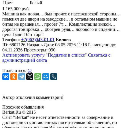
Цвет
Белый
1 165 000
руб.
Машина как новая… был прочес с пассажирской стороны…
поменял две двери на заводские… в остальном машина не
битая не крашеная… пробег 7т… Комплектация энжой…
дорогая тонировка… обогрев руля… лобового и сидений…
цена 1млн 165т торг!
Телефон:
+7(962)043-01-01
Евлоев
ID:
6807126
Назрань
Дата:
08.05.2026
11:16
Размещено до:
04.11.2026
Просмотры: 990
Активировать услугу
"Поднятие в списке"
Связаться с
администрацией сайта
Поделиться:
@
Автор отключил комментарии!
Похожие объявления
Berkat.Ru © 2015
Сайт "Berkat" не несет ответственности за содержание и
достоверность оставленных посетителями объявлений, но
обещаем делать все для Вашего комфорта и процветания.