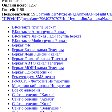
Кто онлайн
Онлайн всего:
1257
Гостей:
1198
Пользователей:
59
Брат
outsider
Мухьаммад
Ahmed
Амир
Fight Cl
"ПРОФИ"
Друг
adam
+79640270707
ИнгЦем
muslim
Ааа
magaNazra
ВКонтакте группа Беркат
ВКонтакте Авто группа Беркат
ВКонтакте Женская Леди группа Беркат
ВКонтакте Моби группа Беркат
Беркат ФБ
Беркат Бизнес канал Телеграм
Беркат Леди Женский канал
Беркат Главный канал Телеграм
Беркат АВТО канал Телеграм
Беркат МОБИ канал Телеграм
Беркат Одноклассники
Рекомендуем SMS-центр
Foto06.ru - Фотосайт Ингушетиии
Медицинский портал Ингушетии
Все об аллергии
Сайт о селении "Хамхи"
Сайт о селении "Армхи"
Сайт о селении "Кязи"
Сайт о селении "Вовнушки"