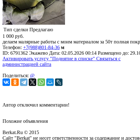
Тип сделки
Предлагаю
1 000
руб.
делаем малярные работы с моим материалом за 50т полная покр
Телефон:
+7(988)801-84-36
м
ID:
6791362
Экажево
Дата:
02.05.2026
00:14
Размещено до:
29.1
Активировать услугу
"Поднятие в списке"
Связаться с
администрацией сайта
Поделиться:
@
Автор отключил комментарии!
Похожие объявления
Berkat.Ru © 2015
Сайт "Berkat" не несет ответственности за содержание и дост