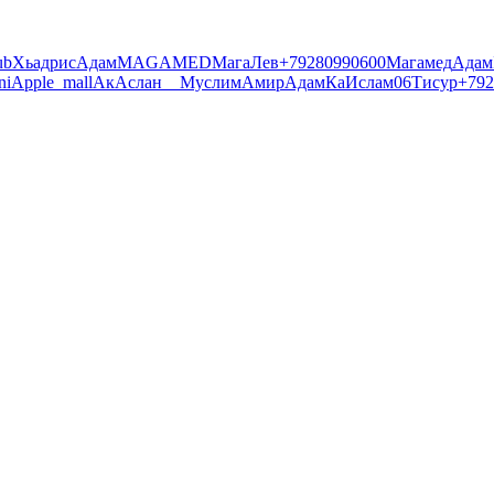
ub
Хьадрис
Адам
MAGAMED
Мага
Лев
+79280990600
Магамед
Адам
ni
Apple_mall
Ак
Аслан
__
Муслим
Амир
Адам
Кa
Ислам06
Тисур
+792