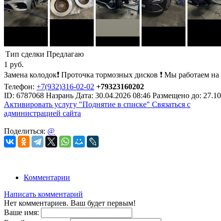
Тип сделки
Предлагаю
1
руб.
Замена колодок❗ Проточка тормозных дисков ❗ Мы работаем на 
Телефон:
+7(932)316-02-02
+79323160202
ID:
6787068
Назрань
Дата:
30.04.2026
08:46
Размещено до:
27.10
Активировать услугу
"Поднятие в списке"
Связаться с
администрацией сайта
Поделиться:
@
Комментарии
Написать комментарий
Нет комментариев. Ваш будет первым!
Ваше имя: