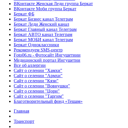
ВКонтакте Женская Леди группа Беркат
ВКонтакте Моби группа Беркат
Беркат ФБ
Беркат Бизнес канал Телеграм
Беркат Леди Женский канал
Беркат Главный канал Телеграм
Беркат АВТО канал Телеграм
Беркат МОБИ канал Телеграм
Беркат Одноклассники
Рекомендуем SMS-центр
Foto06.ru - Фотосайт Ингушетиии
Медицинский портал Ингушетии
Все об аллергии
Сайт о селении "Хамхи"
Сайт о селении "Армхи"
Сайт о селении "Кязи"
Сайт о селении "Вовнушки"
Сайт о селении "Цори"
Сайт о селении "Таргим"
Благотворительный фонд «Тешам»
Главная
Транспорт