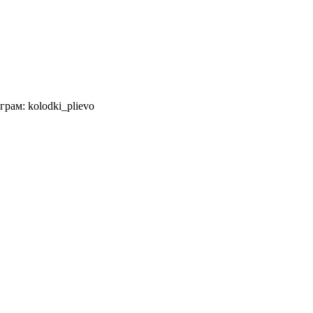
рам: kolodki_plievo