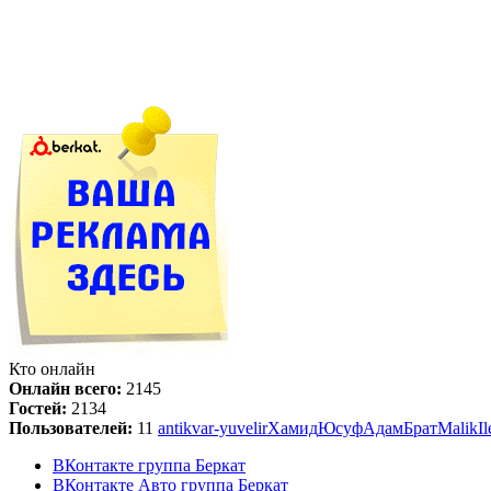
Кто онлайн
Онлайн всего:
2145
Гостей:
2134
Пользователей:
11
antikvar-yuvelir
Хамид
Юсуф
Адам
Брат
Malik
Il
ВКонтакте группа Беркат
ВКонтакте Авто группа Беркат