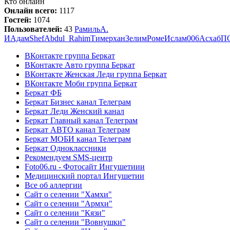
Кто онлайн
Онлайн всего:
1117
Гостей:
1074
Пользователей:
43
Рамиль
А.
И
Адам
Shef
Abdul_Rahim
Тимерхан
Зелим
Роме
Ислам006
Асхаб
П
ВКонтакте группа Беркат
ВКонтакте Авто группа Беркат
ВКонтакте Женская Леди группа Беркат
ВКонтакте Моби группа Беркат
Беркат ФБ
Беркат Бизнес канал Телеграм
Беркат Леди Женский канал
Беркат Главный канал Телеграм
Беркат АВТО канал Телеграм
Беркат МОБИ канал Телеграм
Беркат Одноклассники
Рекомендуем SMS-центр
Foto06.ru - Фотосайт Ингушетиии
Медицинский портал Ингушетии
Все об аллергии
Сайт о селении "Хамхи"
Сайт о селении "Армхи"
Сайт о селении "Кязи"
Сайт о селении "Вовнушки"