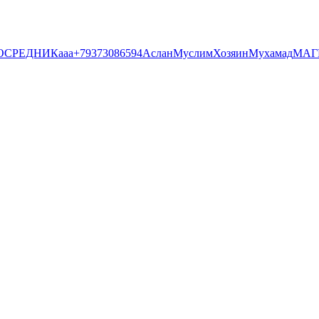
ОСРЕДНИК
aaa
+79373086594
Аслан
Муслим
Хозяин
Мухамад
МАГ