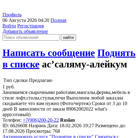
Профиль
06 Августа 2026 04:20
Полная
Войти
Регистрация
Добавить объявление
Написать сообщение
Поднять
в списке
ас’саляму-алейкум
Тип сделки
Предлагаю
1
руб.
Занимаемся сварочными работами,мангалы,фермы,мебель в
стиле лофт,столы,стулья,печи Выполним любой заказ,вы
скидываете что вам нужно (Фото/чертеж) Сроки от 3 до 10
дней В зависимости от заказа 89062002022 what’s
app(сотовый)
Телефон:
+7(906)200-20-22
Ruslan
ID:
6626608
Назрань
Дата:
18.02.2026
19:27
Размещено до:
17.08.2026
Просмотры: 768
Активировать услугу
"Поднятие в списке"
Связаться с