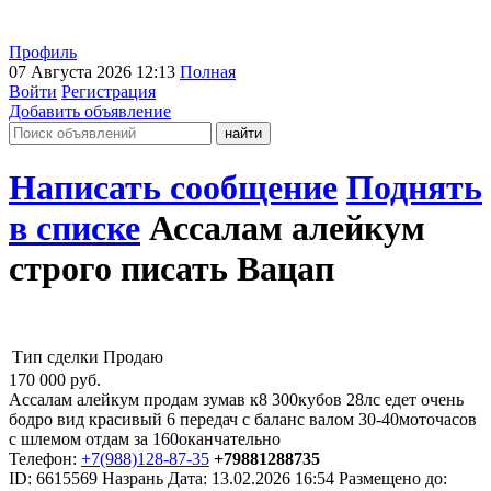
Профиль
07 Августа 2026 12:13
Полная
Войти
Регистрация
Добавить объявление
Написать сообщение
Поднять
в списке
Ассалам алейкум
строго писать Вацап
Тип сделки
Продаю
170 000
руб.
Ассалам алейкум продам зумав к8 300кубов 28лс едет очень
бодро вид красивый 6 передач с баланс валом 30-40моточасов
с шлемом отдам за 160оканчательно
Телефон:
+7(988)128-87-35
+79881288735
ID:
6615569
Назрань
Дата:
13.02.2026
16:54
Размещено до: