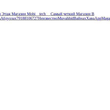
и Этаж Магазин Mobi__tech__ Самый четкий Магазин В
ь
Абдуллах
79188106727
Неизвестно
Muvahhid
Вайнах
Хава
App
Mag