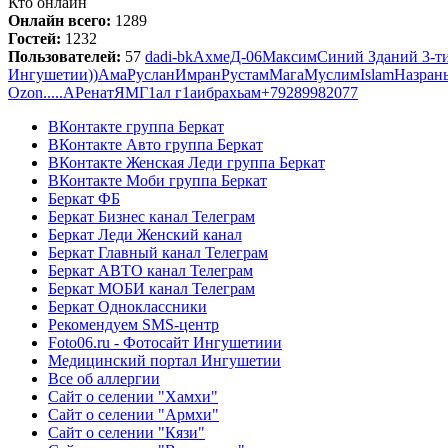
Кто онлайн
Онлайн всего:
1289
Гостей:
1232
Пользователей:
57
dadi-bk
АхмеД-06
Максим
Синий Зданий 3-т
Ингушетии
))
Ама
Руслан
Имран
Рустам
Мага
Муслим
Islam
Назран
Ozon
.....
А
Ренат
Я
M
Г1ал г1а
ибрахьам
+79289982077
ВКонтакте группа Беркат
ВКонтакте Авто группа Беркат
ВКонтакте Женская Леди группа Беркат
ВКонтакте Моби группа Беркат
Беркат ФБ
Беркат Бизнес канал Телеграм
Беркат Леди Женский канал
Беркат Главный канал Телеграм
Беркат АВТО канал Телеграм
Беркат МОБИ канал Телеграм
Беркат Одноклассники
Рекомендуем SMS-центр
Foto06.ru - Фотосайт Ингушетиии
Медицинский портал Ингушетии
Все об аллергии
Сайт о селении "Хамхи"
Сайт о селении "Армхи"
Сайт о селении "Кязи"