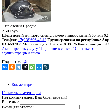
Тип сделки
Продаю
2 500
руб.
Шлем новый для мото спорта размер универсальный 60 или 62 
Телефон:
+7(928)696-48-18
Грузоперевозки по республике Ак
ID:
6607804
Малгобек
Дата:
15.02.2026
06:26
Размещено до:
14.
Активировать услугу
"Поднятие в списке"
Связаться с
администрацией сайта
Поделиться:
@
Комментарии
Написать комментарий
Нет комментариев. Ваш будет первым!
Ваше имя:
E-mail для ответов: