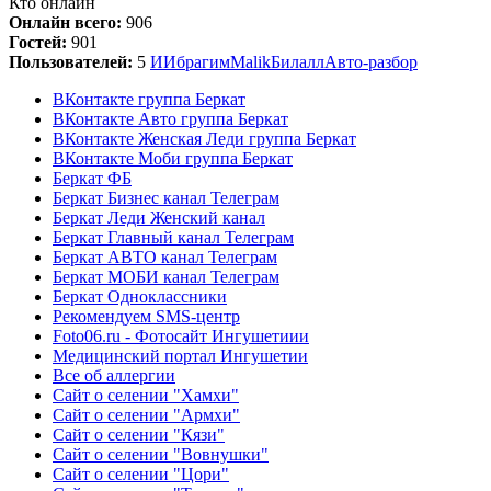
Кто онлайн
Онлайн всего:
906
Гостей:
901
Пользователей:
5
И
Ибрагим
Malik
Билалл
Авто-разбор
ВКонтакте группа Беркат
ВКонтакте Авто группа Беркат
ВКонтакте Женская Леди группа Беркат
ВКонтакте Моби группа Беркат
Беркат ФБ
Беркат Бизнес канал Телеграм
Беркат Леди Женский канал
Беркат Главный канал Телеграм
Беркат АВТО канал Телеграм
Беркат МОБИ канал Телеграм
Беркат Одноклассники
Рекомендуем SMS-центр
Foto06.ru - Фотосайт Ингушетиии
Медицинский портал Ингушетии
Все об аллергии
Сайт о селении "Хамхи"
Сайт о селении "Армхи"
Сайт о селении "Кязи"
Сайт о селении "Вовнушки"
Сайт о селении "Цори"