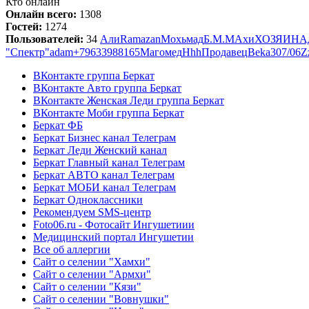
Кто онлайн
Онлайн всего:
1308
Гостей:
1274
Пользователей:
34
Али
Ramazan
Мохьмад
Б.М.М
Ахи
ХОЗЯИН
А
"Спектр"
adam
+79633988165
Магомед
Hhh
Продавец
Beka307/06
Z
ВКонтакте группа Беркат
ВКонтакте Авто группа Беркат
ВКонтакте Женская Леди группа Беркат
ВКонтакте Моби группа Беркат
Беркат ФБ
Беркат Бизнес канал Телеграм
Беркат Леди Женский канал
Беркат Главный канал Телеграм
Беркат АВТО канал Телеграм
Беркат МОБИ канал Телеграм
Беркат Одноклассники
Рекомендуем SMS-центр
Foto06.ru - Фотосайт Ингушетиии
Медицинский портал Ингушетии
Все об аллергии
Сайт о селении "Хамхи"
Сайт о селении "Армхи"
Сайт о селении "Кязи"
Сайт о селении "Вовнушки"