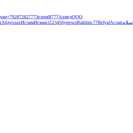
дам
+79287282777
Зелим
Я
777
Ахмед
ООО
z
Абдуллах
Ислам
Исмаил
123456ytrewq
Rakhim.77
Belyal
Аслан
سلام